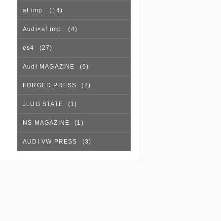
af imp.
(14)
Audi×af imp.
(4)
es4
(27)
Audi MAGAZINE
(6)
FORGED PRESS
(2)
JLUG STATE
(1)
NS MAGAZINE
(1)
AUDI VW PRESS
(3)