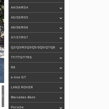
A4/S4/RS4
A5/S5/RS5
A6/S6/RS6
A7/S7/RS7
Q2/Q3/RSQ3/Q5/SQ5/Q7/Q8
TT/TTS/TTRS
R8
e-tron GT
LAND ROVER
Mercedes-Benz
Porsche