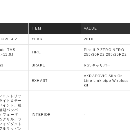
ITEM
VALUE
OUPE 4.2
YEAR
2010
lute TMS
Pirelli P ZERO NERO
TIRE
2×11.0J
255/30R22 295/25R22
n3
BRAKE
RS5キャリパー
AKRAPOVIC Slip-On
EXHAST
Line Link pipe Wireless
kit
 itフロントリッ
ライト＆テー
ペイント、後
後期バンパ
ィフューザ
INTERIOR
-
ムグリル、フ
フォグダクト
フルラッピン