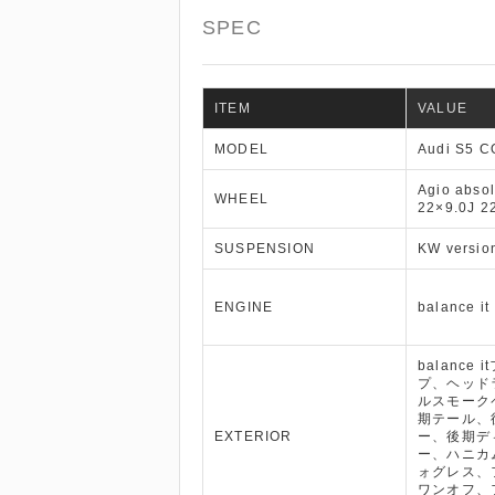
SPEC
ITEM
VALUE
MODEL
Audi S5 C
Agio abso
WHEEL
22×9.0J 2
SUSPENSION
KW versio
ENGINE
balance it
balance
プ、ヘッド
ルスモーク
期テール、
EXTERIOR
ー、後期デ
ー、ハニカ
ォグレス、
ワンオフ、