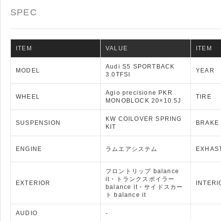
SPEC
ITEM
VALUE
ITEM
Audi S5 SPORTBACK
MODEL
YEAR
3.0TFSI
Agio precisione PKR
WHEEL
TIRE
MONOBLOCK 20×10.5J
KW COILOVER SPRING
SUSPENSION
BRAKE
KIT
ENGINE
ラムエアシステム
EXHAS
フロントリップ balance
it・トランクスポイラー
EXTERIOR
INTERI
balance it・サイドスカー
ト balance it
AUDIO
-