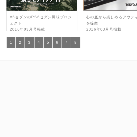
A6セダンのRS6セダン風味プロジ
心の底から楽しめるアウデ
ェクト
を提案
2016年03月号掲載
2016年03月号掲載
1
2
3
4
5
6
7
8