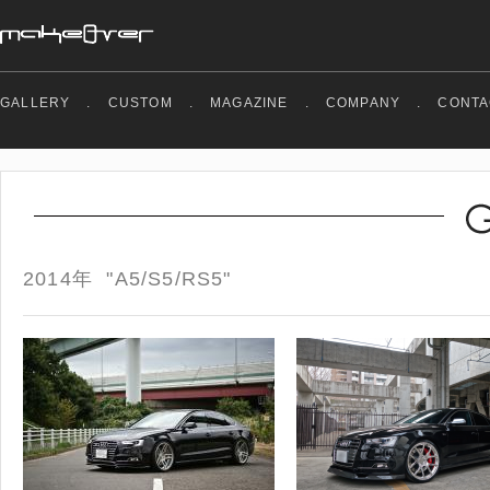
GALLERY
.
CUSTOM
.
MAGAZINE
.
COMPANY
.
CONTA
2014年 "A5/S5/RS5"