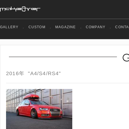
GALLERY
.
CUSTOM
.
MAGAZINE
.
COMPANY
.
CONTA
2016年 "A4/S4/RS4"