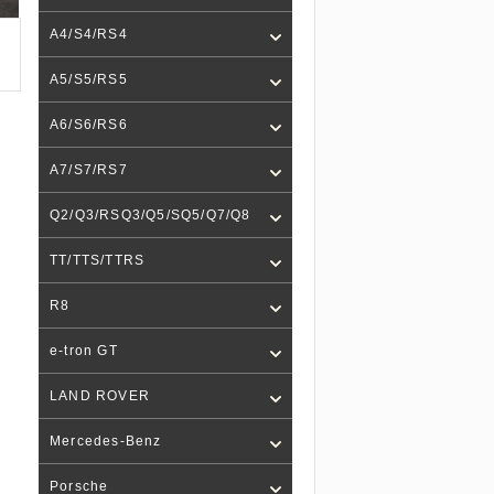
A4/S4/RS4
A5/S5/RS5
A6/S6/RS6
A7/S7/RS7
Q2/Q3/RSQ3/Q5/SQ5/Q7/Q8
TT/TTS/TTRS
R8
e-tron GT
LAND ROVER
Mercedes-Benz
Porsche