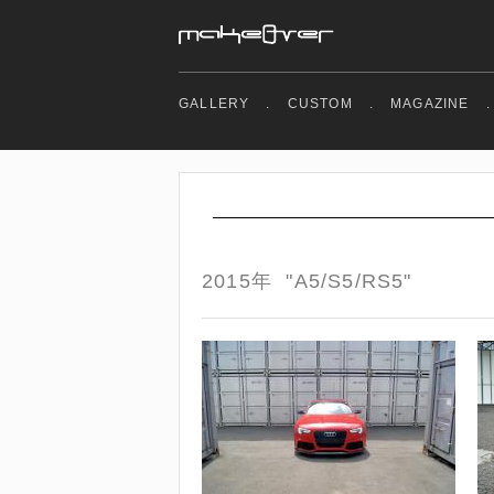
GALLERY
.
CUSTOM
.
MAGAZINE
.
2015年 "A5/S5/RS5"