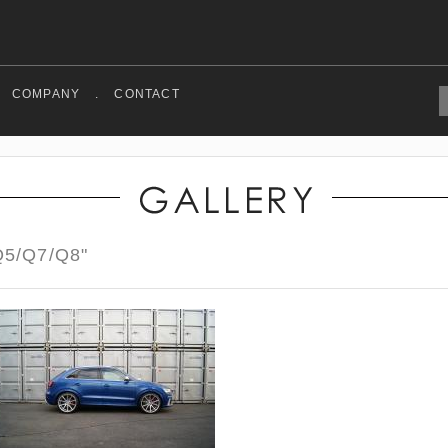
COMPANY
.
CONTACT
5/Q7/Q8"