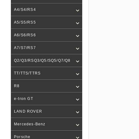
A4/S4/RS4
A5/S5/RS5
A6/S6/RS6
A7/S7/RS7
Q2/Q3/RSQ3/Q5/SQ5/Q7/Q8
TT/TTS/TTRS
R8
e-tron GT
LAND ROVER
Mercedes-Benz
Porsche