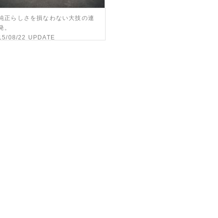
純正らしさを損なわない大技の連
発。
15/08/22 UPDATE