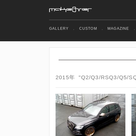
GALLERY
.
CUSTOM
.
MAGAZINE
.
2015年 "Q2/Q3/RSQ3/Q5/SQ